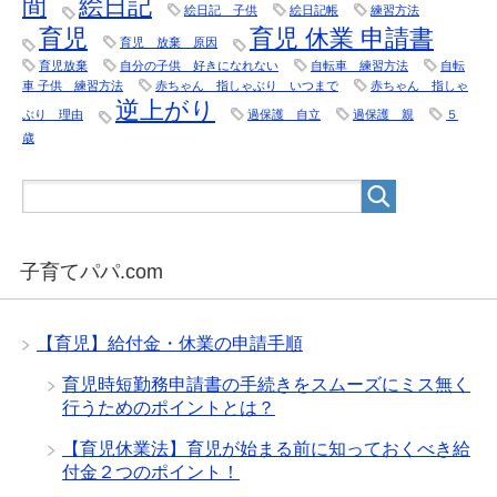
間
絵日記
絵日記 子供
絵日記帳
練習方法
育児
育児 休業 申請書
育児 放棄 原因
育児放棄
自分の子供 好きになれない
自転車 練習方法
自転
車 子供 練習方法
赤ちゃん 指しゃぶり いつまで
赤ちゃん 指しゃ
逆上がり
ぶり 理由
過保護 自立
過保護 親
５
歳
子育てパパ.com
【育児】給付金・休業の申請手順
育児時短勤務申請書の手続きをスムーズにミス無く
行うためのポイントとは？
【育児休業法】育児が始まる前に知っておくべき給
付金２つのポイント！