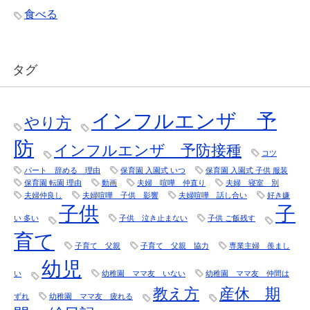
食べる
タグ
インフルエンザ 予
やり方
防
インフルエンザ 予防接種
コツ
パート 辞める 理由
保育園 入園式 いつ
保育園 入園式 子供 服装
保育園 転園 理由
動画
夫婦 喧嘩 仲直り
夫婦 寝室 別
夫婦仲良し
夫婦喧嘩 子供 影響
夫婦喧嘩 話し合い
好き嫌
子供
子
い 多い
子供 泣き止まない
子供 ご飯残す
育て
子育て 父親
子育て 父親 協力
専業主婦 羨まし
幼児
い
幼稚園 ママ友 いない
幼稚園 ママ友 仲間は
教え方
産休 期
ずれ
幼稚園 ママ友 疲れる