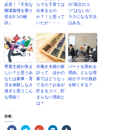
必見！『不安な
らでも子育ては
の”両立のコ
職場復帰を乗り
出来るもの
ツ”はないが、
切る5つの秘
か？！と思って
ラクになる方法
訣』
いたが・・・
はある。
専業主婦が羨ま
共働き夫婦の家
パートを辞める
しい？と思うあ
計って、ほかの
理由。どんな理
なたは家事・育
家ではどうなっ
由がママの負担
児を体験しなさ
てるの？お金が
を軽くする？
過ぎと思うこん
貯まるコツ、貯
な理由！
まらない理由と
は？
共有:
F
ク
ク
ク
ク