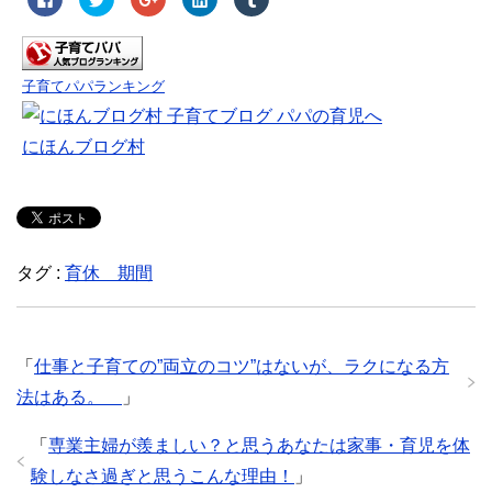
a
リ
リ
リ
リ
c
ッ
ッ
ッ
ッ
e
ク
ク
ク
ク
b
し
し
し
し
o
て
て
て
て
o
T
G
L
T
k
w
o
i
u
子育てパパランキング
で
i
o
n
m
共
t
g
k
b
有
t
l
e
l
す
e
e
d
r
にほんブログ村
る
r
+
I
で
に
で
で
n
共
は
共
共
で
有
ク
有
有
共
(
リ
(
(
有
新
ッ
新
新
(
し
ク
し
し
新
い
し
い
い
し
ウ
て
ウ
ウ
い
ィ
く
ィ
ィ
ウ
ン
タグ :
育休 期間
だ
ン
ン
ィ
ド
さ
ド
ド
ン
ウ
い
ウ
ウ
ド
で
(
で
で
ウ
開
新
開
開
で
き
し
き
き
開
ま
い
ま
ま
き
す
「
仕事と子育ての”両立のコツ”はないが、ラクになる方
ウ
す
す
ま
)
ィ
)
)
す
法はある。
」
ン
)
ド
ウ
で
「
専業主婦が羨ましい？と思うあなたは家事・育児を体
開
き
験しなさ過ぎと思うこんな理由！
」
ま