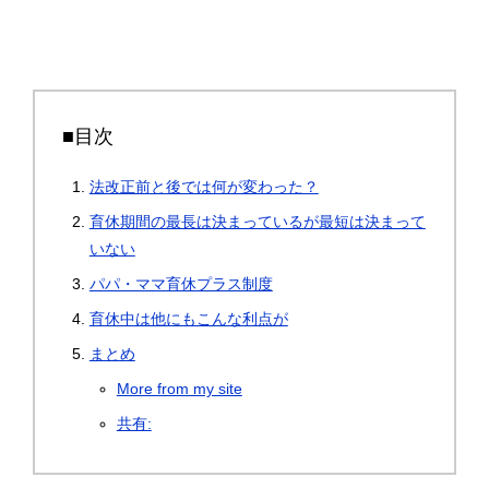
■目次
法改正前と後では何が変わった？
育休期間の最長は決まっているが最短は決まって
いない
パパ・ママ育休プラス制度
育休中は他にもこんな利点が
まとめ
More from my site
共有: