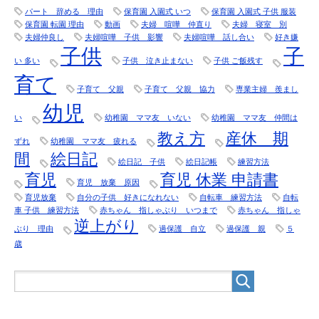
パート 辞める 理由
保育園 入園式 いつ
保育園 入園式 子供 服装
保育園 転園 理由
動画
夫婦 喧嘩 仲直り
夫婦 寝室 別
夫婦仲良し
夫婦喧嘩 子供 影響
夫婦喧嘩 話し合い
好き嫌
子供
子
い 多い
子供 泣き止まない
子供 ご飯残す
育て
子育て 父親
子育て 父親 協力
専業主婦 羨まし
幼児
い
幼稚園 ママ友 いない
幼稚園 ママ友 仲間は
教え方
産休 期
ずれ
幼稚園 ママ友 疲れる
間
絵日記
絵日記 子供
絵日記帳
練習方法
育児
育児 休業 申請書
育児 放棄 原因
育児放棄
自分の子供 好きになれない
自転車 練習方法
自転
車 子供 練習方法
赤ちゃん 指しゃぶり いつまで
赤ちゃん 指しゃ
逆上がり
ぶり 理由
過保護 自立
過保護 親
５
歳