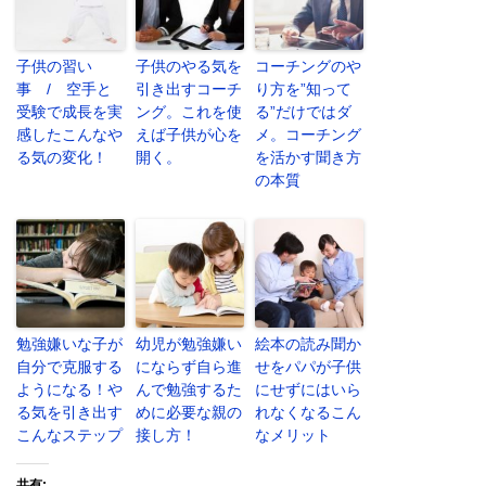
子供の習い
子供のやる気を
コーチングのや
事 / 空手と
引き出すコーチ
り方を”知って
受験で成長を実
ング。これを使
る”だけではダ
感したこんなや
えば子供が心を
メ。コーチング
る気の変化！
開く。
を活かす聞き方
の本質
勉強嫌いな子が
幼児が勉強嫌い
絵本の読み聞か
自分で克服する
にならず自ら進
せをパパが子供
ようになる！や
んで勉強するた
にせずにはいら
る気を引き出す
めに必要な親の
れなくなるこん
こんなステップ
接し方！
なメリット
共有: