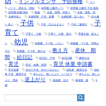
防
インフルエンザ 予防接種
コツ
パート 辞める 理由
保育園 入園式 いつ
保育園 入園式 子供 服装
保育園 転園 理由
動画
夫婦 喧嘩 仲直り
夫婦 寝室 別
夫婦仲良し
夫婦喧嘩 子供 影響
夫婦喧嘩 話し合い
好き嫌
子供
子
い 多い
子供 泣き止まない
子供 ご飯残す
育て
子育て 父親
子育て 父親 協力
専業主婦 羨まし
幼児
い
幼稚園 ママ友 いない
幼稚園 ママ友 仲間は
教え方
産休 期
ずれ
幼稚園 ママ友 疲れる
間
絵日記
絵日記 子供
絵日記帳
練習方法
育児
育児 休業 申請書
育児 放棄 原因
育児放棄
自分の子供 好きになれない
自転車 練習方法
自転
車 子供 練習方法
赤ちゃん 指しゃぶり いつまで
赤ちゃん 指しゃ
逆上がり
ぶり 理由
過保護 自立
過保護 親
５
歳