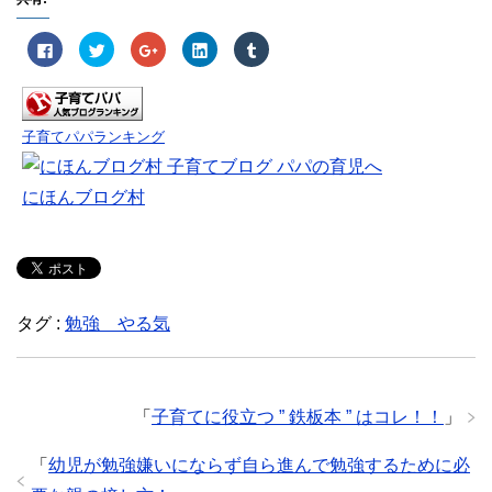
F
ク
ク
ク
ク
a
リ
リ
リ
リ
c
ッ
ッ
ッ
ッ
e
ク
ク
ク
ク
b
し
し
し
し
o
て
て
て
て
o
T
G
L
T
k
w
o
i
u
子育てパパランキング
で
i
o
n
m
共
t
g
k
b
有
t
l
e
l
す
e
e
d
r
にほんブログ村
る
r
+
I
で
に
で
で
n
共
は
共
共
で
有
ク
有
有
共
(
リ
(
(
有
新
ッ
新
新
(
し
ク
し
し
新
い
し
い
い
し
ウ
て
ウ
ウ
い
ィ
く
ィ
ィ
ウ
ン
タグ :
勉強 やる気
だ
ン
ン
ィ
ド
さ
ド
ド
ン
ウ
い
ウ
ウ
ド
で
(
で
で
ウ
開
新
開
開
で
き
し
き
き
開
ま
い
ま
ま
き
す
「
子育てに役立つ ” 鉄板本 ” はコレ！！
」
ウ
す
す
ま
)
ィ
)
)
す
ン
)
「
幼児が勉強嫌いにならず自ら進んで勉強するために必
ド
ウ