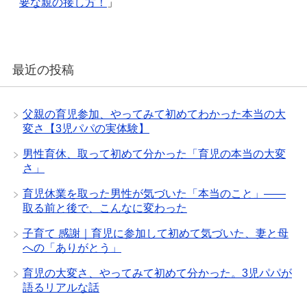
で
要な親の接し方！
」
開
き
ま
す
)
最近の投稿
父親の育児参加、やってみて初めてわかった本当の大
変さ【3児パパの実体験】
男性育休、取って初めて分かった「育児の本当の大変
さ」
育児休業を取った男性が気づいた「本当のこと」——
取る前と後で、こんなに変わった
子育て 感謝｜育児に参加して初めて気づいた、妻と母
への「ありがとう」
育児の大変さ、やってみて初めて分かった。3児パパが
語るリアルな話