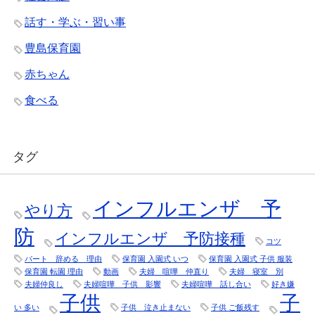
話す・学ぶ・習い事
豊島保育園
赤ちゃん
食べる
タグ
インフルエンザ 予
やり方
防
インフルエンザ 予防接種
コツ
パート 辞める 理由
保育園 入園式 いつ
保育園 入園式 子供 服装
保育園 転園 理由
動画
夫婦 喧嘩 仲直り
夫婦 寝室 別
夫婦仲良し
夫婦喧嘩 子供 影響
夫婦喧嘩 話し合い
好き嫌
子供
子
い 多い
子供 泣き止まない
子供 ご飯残す