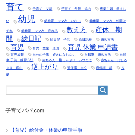
育て
子育て 父親
子育て 父親 協力
専業主婦 羨まし
幼児
い
幼稚園 ママ友 いない
幼稚園 ママ友 仲間は
教え方
産休 期
ずれ
幼稚園 ママ友 疲れる
間
絵日記
絵日記 子供
絵日記帳
練習方法
育児
育児 休業 申請書
育児 放棄 原因
育児放棄
自分の子供 好きになれない
自転車 練習方法
自転
車 子供 練習方法
赤ちゃん 指しゃぶり いつまで
赤ちゃん 指しゃ
逆上がり
ぶり 理由
過保護 自立
過保護 親
５
歳
子育てパパ.com
【育児】給付金・休業の申請手順