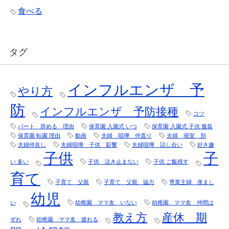
食べる
タグ
インフルエンザ 予
やり方
防
インフルエンザ 予防接種
コツ
パート 辞める 理由
保育園 入園式 いつ
保育園 入園式 子供 服装
保育園 転園 理由
動画
夫婦 喧嘩 仲直り
夫婦 寝室 別
夫婦仲良し
夫婦喧嘩 子供 影響
夫婦喧嘩 話し合い
好き嫌
子供
子
い 多い
子供 泣き止まない
子供 ご飯残す
育て
子育て 父親
子育て 父親 協力
専業主婦 羨まし
幼児
い
幼稚園 ママ友 いない
幼稚園 ママ友 仲間は
教え方
産休 期
ずれ
幼稚園 ママ友 疲れる