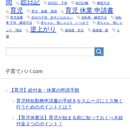
間
絵日記
絵日記 子供
絵日記帳
練習方法
育児
育児 休業 申請書
育児 放棄 原因
育児放棄
自分の子供 好きになれない
自転車 練習方法
自転
車 子供 練習方法
赤ちゃん 指しゃぶり いつまで
赤ちゃん 指しゃ
逆上がり
ぶり 理由
過保護 自立
過保護 親
５
歳
子育てパパ.com
【育児】給付金・休業の申請手順
育児時短勤務申請書の手続きをスムーズにミス無く
行うためのポイントとは？
【育児休業法】育児が始まる前に知っておくべき給
付金２つのポイント！