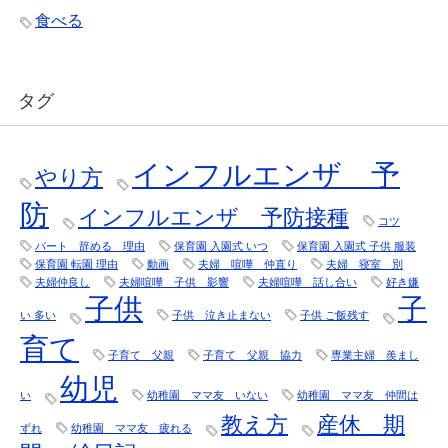
食べる
タグ
インフルエンザ 予
やり方
防
インフルエンザ 予防接種
コツ
パート 辞める 理由
保育園 入園式 いつ
保育園 入園式 子供 服装
保育園 転園 理由
動画
夫婦 喧嘩 仲直り
夫婦 寝室 別
夫婦仲良し
夫婦喧嘩 子供 影響
夫婦喧嘩 話し合い
好き嫌
子供
子
い 多い
子供 泣き止まない
子供 ご飯残す
育て
子育て 父親
子育て 父親 協力
専業主婦 羨まし
幼児
い
幼稚園 ママ友 いない
幼稚園 ママ友 仲間は
教え方
産休 期
ずれ
幼稚園 ママ友 疲れる