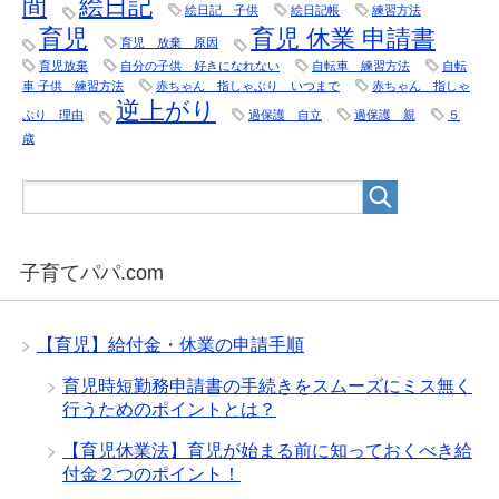
間
絵日記
絵日記 子供
絵日記帳
練習方法
育児
育児 休業 申請書
育児 放棄 原因
育児放棄
自分の子供 好きになれない
自転車 練習方法
自転
車 子供 練習方法
赤ちゃん 指しゃぶり いつまで
赤ちゃん 指しゃ
逆上がり
ぶり 理由
過保護 自立
過保護 親
５
歳
子育てパパ.com
【育児】給付金・休業の申請手順
育児時短勤務申請書の手続きをスムーズにミス無く
行うためのポイントとは？
【育児休業法】育児が始まる前に知っておくべき給
付金２つのポイント！