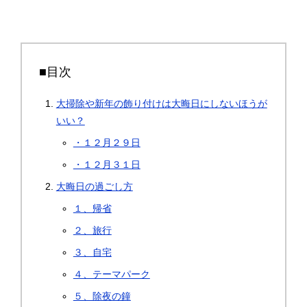
■目次
大掃除や新年の飾り付けは大晦日にしないほうが
いい？
・１２月２９日
・１２月３１日
大晦日の過ごし方
１、帰省
２、旅行
３、自宅
４、テーマパーク
５、除夜の鐘