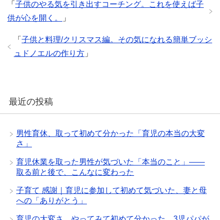
い
ま
ま
き
す
「
子供のやる気を引き出すコーチング。これを使えば子
ウ
す
す
ま
)
ィ
)
)
す
供が心を開く。
」
ン
)
ド
ウ
で
「
子供と料理/クリスマス編。その気になれる簡単ブッシ
開
き
ュドノエルの作り方
」
ま
す
)
最近の投稿
男性育休、取って初めて分かった「育児の本当の大変
さ」
育児休業を取った男性が気づいた「本当のこと」——
取る前と後で、こんなに変わった
子育て 感謝｜育児に参加して初めて気づいた、妻と母
への「ありがとう」
育児の大変さ、やってみて初めて分かった。3児パパが