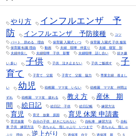
インフルエンザ 予
やり方
防
インフルエンザ 予防接種
コツ
パート 辞める 理由
保育園 入園式 いつ
保育園 入園式 子供 服装
保育園 転園 理由
動画
夫婦 喧嘩 仲直り
夫婦 寝室 別
夫婦仲良し
夫婦喧嘩 子供 影響
夫婦喧嘩 話し合い
好き嫌
子供
子
い 多い
子供 泣き止まない
子供 ご飯残す
育て
子育て 父親
子育て 父親 協力
専業主婦 羨まし
幼児
い
幼稚園 ママ友 いない
幼稚園 ママ友 仲間は
教え方
産休 期
ずれ
幼稚園 ママ友 疲れる
間
絵日記
絵日記 子供
絵日記帳
練習方法
育児
育児 休業 申請書
育児 放棄 原因
育児放棄
自分の子供 好きになれない
自転車 練習方法
自転
車 子供 練習方法
赤ちゃん 指しゃぶり いつまで
赤ちゃん 指しゃ
逆上がり
ぶり 理由
過保護 自立
過保護 親
５