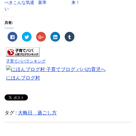
べきこんな気遣
基準
来！
い
共有:
F
ク
ク
ク
ク
a
リ
リ
リ
リ
c
ッ
ッ
ッ
ッ
e
ク
ク
ク
ク
b
し
し
し
し
o
て
て
て
て
o
T
G
L
T
k
w
o
i
u
子育てパパランキング
で
i
o
n
m
共
t
g
k
b
有
t
l
e
l
す
e
e
d
r
にほんブログ村
る
r
+
I
で
に
で
で
n
共
は
共
共
で
有
ク
有
有
共
(
リ
(
(
有
新
ッ
新
新
(
し
ク
し
し
新
い
し
い
い
し
ウ
て
ウ
ウ
い
ィ
く
ィ
ィ
ウ
ン
タグ :
大晦日 過ごし方
だ
ン
ン
ィ
ド
さ
ド
ド
ン
ウ
い
ウ
ウ
ド
で
(
で
で
ウ
開
新
開
開
で
き
し
き
き
開
ま