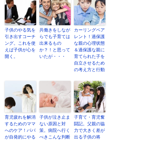
子供のやる気を
共働きをしなが
カーリングペア
引き出すコーチ
らでも子育ては
レント！過保護
ング。これを使
出来るもの
な親の心理状態
えば子供が心を
か？！と思って
＆過保護な親に
開く。
いたが・・・
育てられた子を
自立させるため
の考え方と行動
育児疲れを解消
子供が泣き止ま
子育て・育児奮
するためのママ
ない原因と対
闘記。父親の協
へのケア！パパ
策。病院へ行く
力で大きく差が
が自発的にやる
べきこんな判断
出る子供の将