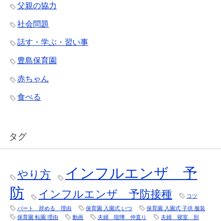
父親の協力
社会問題
話す・学ぶ・習い事
豊島保育園
赤ちゃん
食べる
タグ
インフルエンザ 予
やり方
防
インフルエンザ 予防接種
コツ
パート 辞める 理由
保育園 入園式 いつ
保育園 入園式 子供 服装
保育園 転園 理由
動画
夫婦 喧嘩 仲直り
夫婦 寝室 別