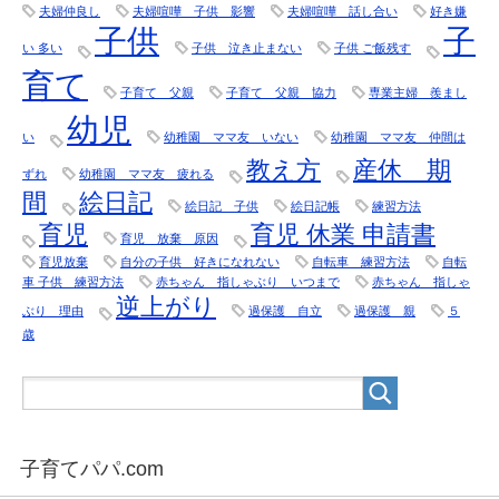
夫婦仲良し
夫婦喧嘩 子供 影響
夫婦喧嘩 話し合い
好き嫌
子供
子
い 多い
子供 泣き止まない
子供 ご飯残す
育て
子育て 父親
子育て 父親 協力
専業主婦 羨まし
幼児
い
幼稚園 ママ友 いない
幼稚園 ママ友 仲間は
教え方
産休 期
ずれ
幼稚園 ママ友 疲れる
間
絵日記
絵日記 子供
絵日記帳
練習方法
育児
育児 休業 申請書
育児 放棄 原因
育児放棄
自分の子供 好きになれない
自転車 練習方法
自転
車 子供 練習方法
赤ちゃん 指しゃぶり いつまで
赤ちゃん 指しゃ
逆上がり
ぶり 理由
過保護 自立
過保護 親
５
歳
子育てパパ.com