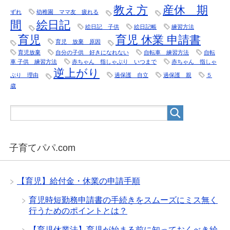
教え方
産休 期
ずれ
幼稚園 ママ友 疲れる
間
絵日記
絵日記 子供
絵日記帳
練習方法
育児
育児 休業 申請書
育児 放棄 原因
育児放棄
自分の子供 好きになれない
自転車 練習方法
自転
車 子供 練習方法
赤ちゃん 指しゃぶり いつまで
赤ちゃん 指しゃ
逆上がり
ぶり 理由
過保護 自立
過保護 親
５
歳
子育てパパ.com
【育児】給付金・休業の申請手順
育児時短勤務申請書の手続きをスムーズにミス無く
行うためのポイントとは？
【育児休業法】育児が始まる前に知っておくべき給