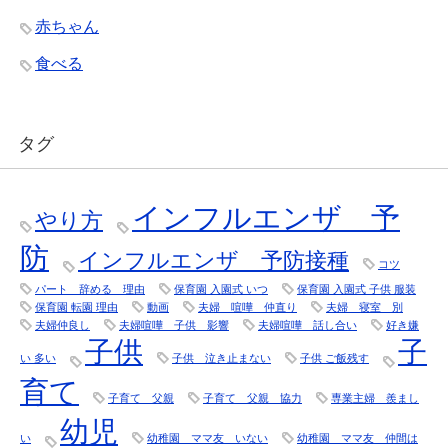
赤ちゃん
食べる
タグ
インフルエンザ 予
やり方
防
インフルエンザ 予防接種
コツ
パート 辞める 理由
保育園 入園式 いつ
保育園 入園式 子供 服装
保育園 転園 理由
動画
夫婦 喧嘩 仲直り
夫婦 寝室 別
夫婦仲良し
夫婦喧嘩 子供 影響
夫婦喧嘩 話し合い
好き嫌
子供
子
い 多い
子供 泣き止まない
子供 ご飯残す
育て
子育て 父親
子育て 父親 協力
専業主婦 羨まし
幼児
い
幼稚園 ママ友 いない
幼稚園 ママ友 仲間は