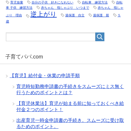
育児放棄
自分の子供 好きになれない
自転車 練習方法
自転
車 子供 練習方法
赤ちゃん 指しゃぶり いつまで
赤ちゃん 指しゃ
逆上がり
ぶり 理由
過保護 自立
過保護 親
５
歳
子育てパパ.com
【育児】給付金・休業の申請手順
育児時短勤務申請書の手続きをスムーズにミス無く
行うためのポイントとは？
【育児休業法】育児が始まる前に知っておくべき給
付金２つのポイント！
出産育児一時金申請書の手続き。スムーズに受け取
るためのポイント。