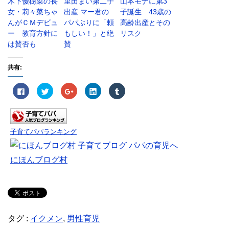
木下優樹菜の長
里田まい第二子
山本モナに第3
女・莉々菜ちゃ
出産 マー君の
子誕生 43歳の
んがＣＭデビュ
パパぶりに「頼
高齢出産とその
ー 教育方針に
もしい！」と絶
リスク
は賛否も
賛
共有:
F
ク
ク
ク
ク
a
リ
リ
リ
リ
c
ッ
ッ
ッ
ッ
e
ク
ク
ク
ク
b
し
し
し
し
o
て
て
て
て
o
T
G
L
T
k
w
o
i
u
子育てパパランキング
で
i
o
n
m
共
t
g
k
b
有
t
l
e
l
す
e
e
d
r
にほんブログ村
る
r
+
I
で
に
で
で
n
共
は
共
共
で
有
ク
有
有
共
(
リ
(
(
有
新
ッ
新
新
(
し
ク
し
し
新
い
し
い
い
し
ウ
て
ウ
ウ
い
ィ
く
ィ
ィ
ウ
ン
タグ :
イクメン
,
男性育児
だ
ン
ン
ィ
ド