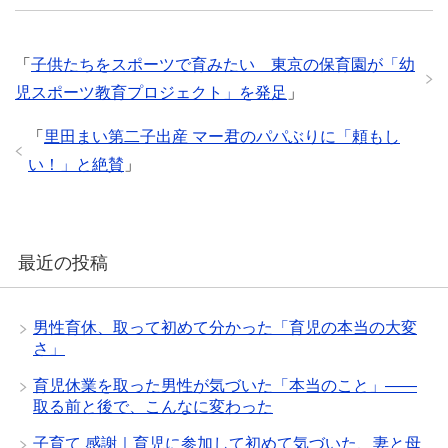
さ
ド
ド
ン
ウ
い
ウ
ウ
ド
で
(
で
で
ウ
開
新
開
開
で
き
し
き
き
開
ま
い
ま
ま
き
す
「
子供たちをスポーツで育みたい 東京の保育園が「幼
ウ
す
す
ま
)
ィ
)
)
す
児スポーツ教育プロジェクト」を発足
」
ン
)
ド
ウ
で
「
里田まい第二子出産 マー君のパパぶりに「頼もし
開
き
い！」と絶賛
」
ま
す
)
最近の投稿
男性育休、取って初めて分かった「育児の本当の大変
さ」
育児休業を取った男性が気づいた「本当のこと」——
取る前と後で、こんなに変わった
子育て 感謝｜育児に参加して初めて気づいた、妻と母