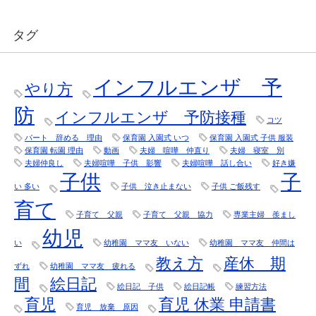
タグ
インフルエンザ 予
やり方
防
インフルエンザ 予防接種
コツ
パート 辞める 理由
保育園 入園式 いつ
保育園 入園式 子供 服装
保育園 転園 理由
動画
夫婦 喧嘩 仲直り
夫婦 寝室 別
夫婦仲良し
夫婦喧嘩 子供 影響
夫婦喧嘩 話し合い
好き嫌
子供
子
い 多い
子供 泣き止まない
子供 ご飯残す
育て
子育て 父親
子育て 父親 協力
専業主婦 羨まし
幼児
い
幼稚園 ママ友 いない
幼稚園 ママ友 仲間は
教え方
産休 期
ずれ
幼稚園 ママ友 疲れる
間
絵日記
絵日記 子供
絵日記帳
練習方法
育児
育児 休業 申請書
育児 放棄 原因