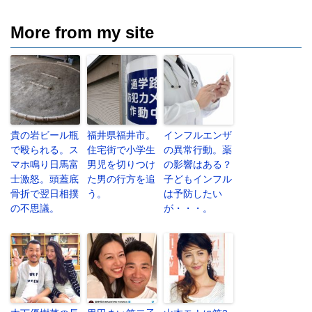
More from my site
貴の岩ビール瓶
福井県福井市。
インフルエンザ
で殴られる。ス
住宅街で小学生
の異常行動。薬
マホ鳴り日馬富
男児を切りつけ
の影響はある？
士激怒。頭蓋底
た男の行方を追
子どもインフル
骨折で翌日相撲
う。
は予防したい
の不思議。
が・・・。