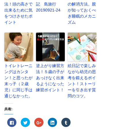
法！頭の高さで
記 島旅行
の解消方法。親
出来るために気
20190921-24
が知っておくべ
をつけさせたポ
き睡眠のメカニ
イント
ズム
トイレトレーニ
逆上がり練習方
絵日記で楽しみ
ングはカンタ
法！５歳の子が
ながら幼児の思
ン！と思ったが
あっけなく出来
考を鍛えるポイ
末っ子（２歳
るようになった
ント！ストーリ
児）に同じ手は
練習ポイント！
ーを引き出す質
通じなかった。
問のコツ。
共有:
F
ク
ク
ク
ク
a
リ
リ
リ
リ
c
ッ
ッ
ッ
ッ