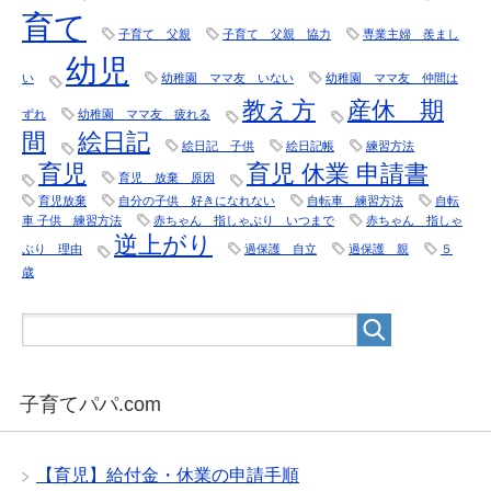
育て
子育て 父親
子育て 父親 協力
専業主婦 羨まし
幼児
い
幼稚園 ママ友 いない
幼稚園 ママ友 仲間は
教え方
産休 期
ずれ
幼稚園 ママ友 疲れる
間
絵日記
絵日記 子供
絵日記帳
練習方法
育児
育児 休業 申請書
育児 放棄 原因
育児放棄
自分の子供 好きになれない
自転車 練習方法
自転
車 子供 練習方法
赤ちゃん 指しゃぶり いつまで
赤ちゃん 指しゃ
逆上がり
ぶり 理由
過保護 自立
過保護 親
５
歳
子育てパパ.com
【育児】給付金・休業の申請手順