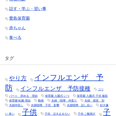
話す・学ぶ・習い事
豊島保育園
赤ちゃん
食べる
タグ
インフルエンザ 予
やり方
防
インフルエンザ 予防接種
コツ
パート 辞める 理由
保育園 入園式 いつ
保育園 入園式 子供 服装
保育園 転園 理由
動画
夫婦 喧嘩 仲直り
夫婦 寝室 別
夫婦仲良し
夫婦喧嘩 子供 影響
夫婦喧嘩 話し合い
好き嫌
子供
子
い 多い
子供 泣き止まない
子供 ご飯残す