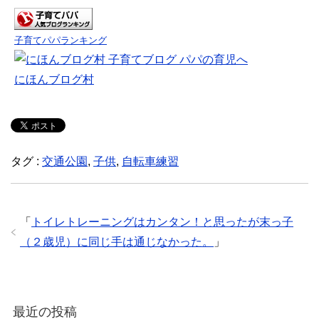
e
ク
ク
ク
ク
b
し
し
し
し
o
て
て
て
て
o
T
G
L
T
k
w
o
i
u
子育てパパランキング
で
i
o
n
m
共
t
g
k
b
有
t
l
e
l
す
e
e
d
r
にほんブログ村
る
r
+
I
で
に
で
で
n
共
は
共
共
で
有
ク
有
有
共
(
リ
(
(
有
新
ッ
新
新
(
し
ク
し
し
新
い
し
い
い
し
ウ
て
ウ
ウ
い
ィ
く
ィ
ィ
ウ
ン
タグ :
交通公園
,
子供
,
自転車練習
だ
ン
ン
ィ
ド
さ
ド
ド
ン
ウ
い
ウ
ウ
ド
で
(
で
で
ウ
開
新
開
開
で
き
し
き
き
開
ま
い
ま
ま
き
す
「
トイレトレーニングはカンタン！と思ったが末っ子
ウ
す
す
ま
)
ィ
)
)
す
（２歳児）に同じ手は通じなかった。
」
ン
)
ド
ウ
で
開
き
ま
す
最近の投稿
)